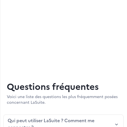
échange avec nos équipes. Nous passerons
ensemble en revue l'architecture, la sécurité et les
modes de déploiement pour définir un pilote
adapté à votre organisation.
Prendre rendez-vous
Questions fréquentes
Voici une liste des questions les plus fréquemment posées
concernant LaSuite.
Qui peut utiliser LaSuite ? Comment me