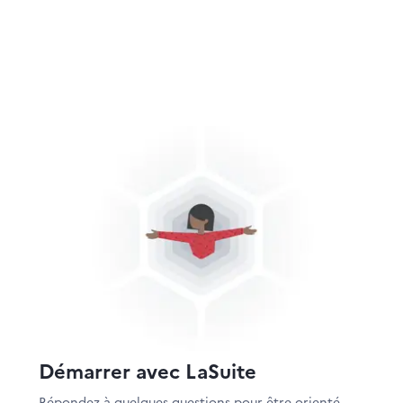
Démarrer avec LaSuite
Répondez à quelques questions pour être orienté